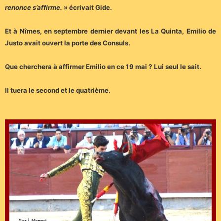
renonce s’affirme.
» écrivait Gide.
Et à Nîmes, en septembre dernier devant les La Quinta, Emilio de
Justo avait ouvert la porte des Consuls.
Que cherchera à affirmer Emilio en ce 19 mai ? Lui seul le sait.
Il tuera le second et le quatrième.