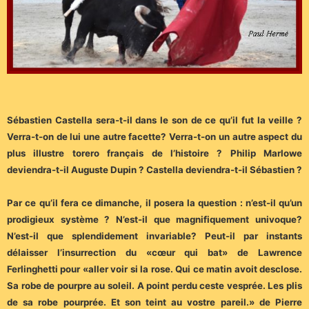
Sébastien Castella sera-t-il dans le son de ce qu’il fut la veille ?
Verra-t-on de lui une autre facette? Verra-t-on un autre aspect du
plus illustre torero français de l’histoire ? Philip Marlowe
deviendra-t-il Auguste Dupin ? Castella deviendra-t-il Sébastien ?
Par ce qu’il fera ce dimanche, il posera la question : n’est-il qu’un
prodigieux système ? N’est-il que magnifiquement univoque?
N’est-il que splendidement invariable? Peut-il par instants
délaisser l’insurrection du «cœur qui bat» de Lawrence
Ferlinghetti pour «aller voir si la rose. Qui ce matin avoit desclose.
Sa robe de pourpre au soleil. A point perdu ceste vesprée. Les plis
de sa robe pourprée. Et son teint au vostre pareil.» de Pierre