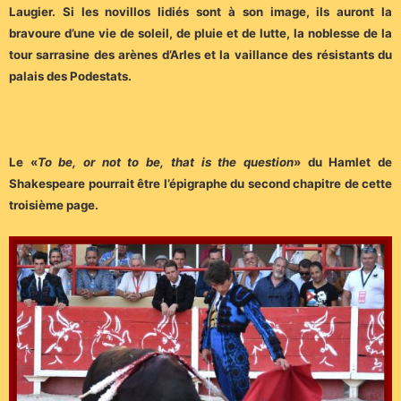
Laugier. Si les novillos lidiés sont à son image, ils auront la
bravoure d’une vie de soleil, de pluie et de lutte, la noblesse de la
tour sarrasine des arènes d’Arles et la vaillance des résistants du
palais des Podestats.
Le «
To be, or not to be, that is the question
» du Hamlet de
Shakespeare pourrait être l’épigraphe du second chapitre de cette
troisième page.