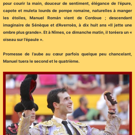
pour courir la main, douceur de sentiment, élégance de l’épure,
capote et muleta lourds de pompe romaine, naturelles à manger
les étoiles, Manuel Román vient de Cordoue ; descendant
imaginaire de Sénèque et d’Averroès, à dix huit ans «Il jette une
ombre plus grande». Et à Nîmes, ce dimanche matin, il toréera un «
oiseau sur l’épaule ».
Promesse de l’aube au cœur parfois quelque peu chancelant,
Manuel tuera le second et le quatrième.