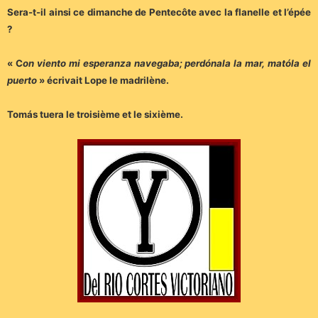
Sera-t-il ainsi ce dimanche de Pentecôte avec la flanelle et l’épée
?
« C
on viento mi esperanza navegaba; perdónala la mar, matóla el
puerto
» écrivait Lope le madrilène.
Tomás tuera le troisième et le sixième.