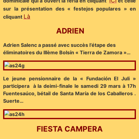
ICI
dominicale qui a ouvert la feria en cliquant
et celle
sur la présentation des « festejos populares » en
Là
cliquant
ADRIEN
Adrien Salenc a passé avec succès l’étape des
éliminatoires du IIIème Bolsín « Tierra de Zamora »…
Le jeune pensionnaire de la « Fundación El Juli »
participera à la deimi-finale le samedi 29 mars à 17h
Fuentesaúco, bétail de Santa María de los Caballeros .
Suerte…
FIESTA CAMPERA