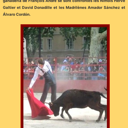
ganadería de François André se sont confrontés
les Nîmois Hervé
Galtier et David Donadille et les Madrilènes Amador Sánchez et
Álvaro Cordón.