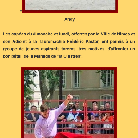
*
Andy
Les capéas du dimanche et lundi, offertes par la Ville de Nîmes et
son Adjoint à la Tauromachie Frédéric Pastor, ont permis à un
groupe de jeunes aspirants toreros, très motivés, d’affronter un
bon bétail de la Manade de “la Clastres”.