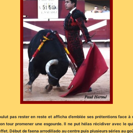
lut pas rester en reste et afficha d’emblée ses prétentions face à u
son tour promener une esgourde. Il ne put hélas récidiver avec le qu
effet. Début de faena arrodillado au centre puis plusieurs séries au g