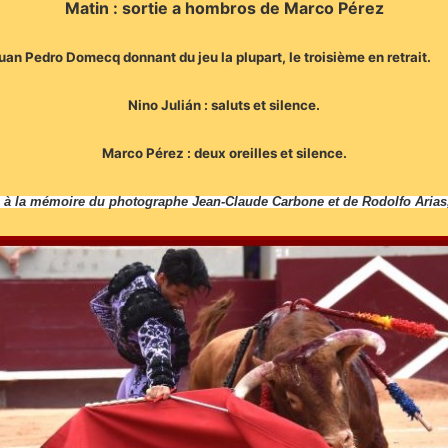
Matin : sortie a hombros de Marco Pérez
Juan Pedro Domecq donnant du jeu la plupart, le troisième en retrait.
Nino Julián : saluts et silence.
Marco Pérez : deux oreilles et silence.
ée à la mémoire du photographe Jean-Claude Carbone et de Rodolfo Aria