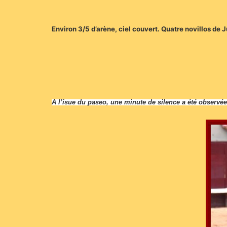
Environ 3/5 d’arène, ciel couvert. Quatre novillos de 
A l’isue du paseo, une minute de silence a été observ