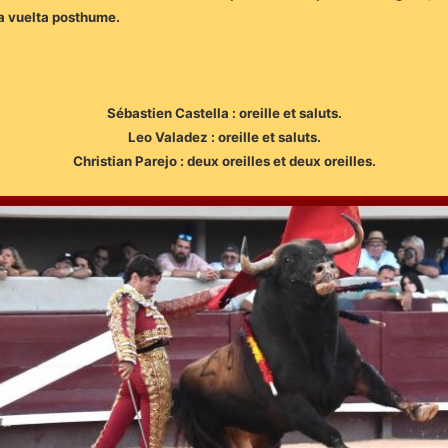
 la vuelta posthume.
Sébastien Castella : oreille et saluts.
Leo Valadez : oreille et saluts.
Christian Parejo : deux oreilles et deux oreilles.