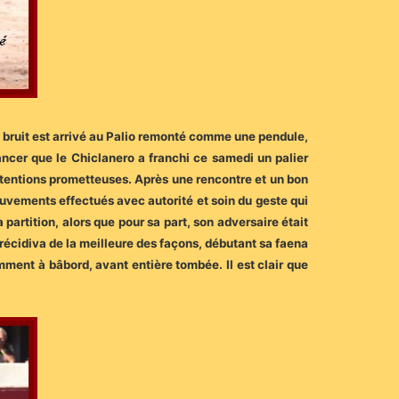
de bruit est arrivé au Palio remonté comme une pendule,
vancer que le Chiclanero a franchi ce samedi un palier
ntentions prometteuses. Après une rencontre et un bon
uvements effectués avec autorité et soin du geste qui
 partition, alors que pour sa part, son adversaire était
 récidiva de la meilleure des façons, débutant sa faena
mment à bâbord, avant entière tombée. Il est clair que