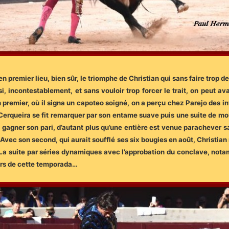
 premier lieu, bien sûr, le triomphe de Christian qui sans faire trop 
si, incontestablement, et sans vouloir trop forcer le trait, on peut a
 premier, où il signa un capoteo soigné, on a perçu chez Parejo des i
 Cerqueira se fit remarquer par son entame suave puis une suite de mo
de gagner son pari, d’autant plus qu’une entière est venue parachever sa
. Avec son second, qui aurait soufflé ses six bougies en août, Christian
 La suite par séries dynamiques avec l’approbation du conclave, nota
ours de cette temporada…