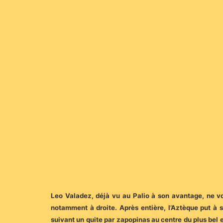
Leo Valadez, déjà vu au Palio à son avantage, ne vou
notamment à droite. Après entière, l’Aztèque put à 
suivant un quite par zapopinas au centre du plus bel 