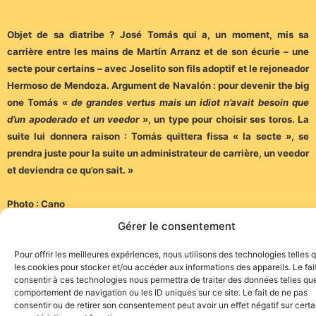
Objet de sa diatribe ? José Tomás qui a, un moment,
mis sa
carrière entre les mains de Martín Arranz et de
son écurie – une
secte pour certains – avec Joselito son
fils adoptif et le rejoneador
Hermoso de Mendoza.
Argument de Navalón : pour devenir the big
one Tomás
«
de grandes vertus mais un idiot n’avait besoin que
d’un apoderado et
un veedor
», un type pour choisir ses toros. La
suite lui donnera raison :
Tomás quittera fissa « la secte », se
prendra juste pour la suite un administrateur de carrière, un veedor
et deviendra ce qu’on sait. »
Photo : Cano
Gérer le consentement
https://editions.atelierbaie.fr/p/la-page-taurine-de-
jacques-durand
Pour offrir les meilleures expériences, nous utilisons des technologies telles 
les cookies pour stocker et/ou accéder aux informations des appareils. Le fai
consentir à ces technologies nous permettra de traiter des données telles que
comportement de navigation ou les ID uniques sur ce site. Le fait de ne pas
consentir ou de retirer son consentement peut avoir un effet négatif sur cert