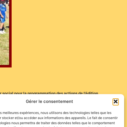
social pour la programmation des actions de l’édition
Gérer le consentement
les meilleures expériences, nous utilisons des technologies telles que les
 stocker et/ou accéder aux informations des appareils. Le fait de consentir
ologies nous permettra de traiter des données telles que le comportement