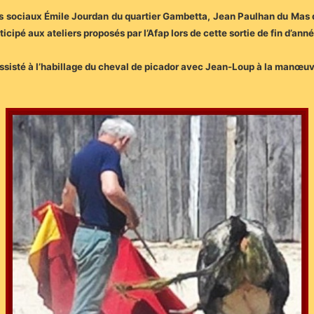
es sociaux Émile Jourdan du quartier Gambetta, Jean Paulhan du Mas de
icipé aux ateliers proposés par l’Afap lors de cette sortie de fin d’anné
t assisté à l’habillage du cheval de picador avec Jean-Loup à la manœ