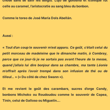
chose sans se salir les doigts. Lujo de golosina et iconique fut
celle au caramel, l’aristocratie au sang bleu du bonbon.
Comme le toreo de José María Dols Abellán.
Aussi :
«
Tout d’un coup le souvenir m’est apparu. Ce goût, c’était celui du
petit morceau de madeleine que le dimanche matin, à Combray,
parce que ce jour-là je ne sortais pas avant l’heure de la messe,
quand j’allais lui dire bonjour dans sa chambre, ma tante Léonie
m’offrait après l’avoir trempé dans son infusion de thé ou de
tilleul…
» (« Du côté de chez Swann »).
Et me revient le goût des carambars, sucres d’orge Candy,
bonbons Michoko ou Roudoudou comme le souvenir de Capea,
Tinín, celui de Galloso ou Miguelín….