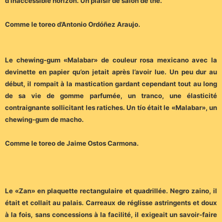
d’inaccessible horizon. Un plaisir de salon de thé.
Comme le toreo d’Antonio Ordóñez Araujo.
Le chewing-gum «Malabar» de couleur rosa mexicano avec la
devinette en papier qu’on jetait après l’avoir lue. Un peu dur au
début, il rompait à la mastication gardant cependant tout au long
de sa vie de gomme parfumée, un tranco, une élasticité
contraignante sollicitant les ratiches. Un tío était le «Malabar», un
chewing-gum de macho.
Comme le toreo de Jaime Ostos Carmona.
Le «Zan» en plaquette rectangulaire et quadrillée. Negro zaino, il
était et collait au palais. Carreaux de réglisse astringents et doux
à la fois, sans concessions à la facilité, il exigeait un savoir-faire