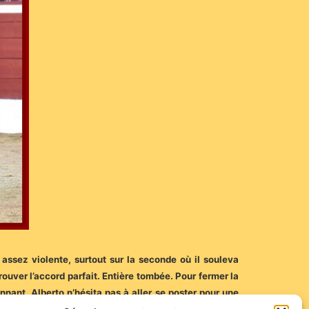
 assez violente, surtout sur la seconde où il souleva
ouver l’accord parfait. Entière tombée. Pour fermer la
nnant, Alberto n’hésita pas à aller se poster pour une
sage, mais la suite n’allait pas favoriser le succès,