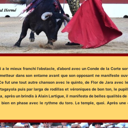
a le mieux franchi l’obstacle, d’abord avec un Conde de la Corte sort
prometteur dans son entame avant que son opposant ne manifeste ouver
 Ce fut une tout autre chanson avec le quinto, de Flor de Jara avec l
agayola puis par larga de rodillas et véroniques de bon ton, le pupi
a, après un brindis à Alain Lartigue, il manifesta de belles qualités de
e bien en phase avec le rythme du toro. Le temple, quoi. Après une