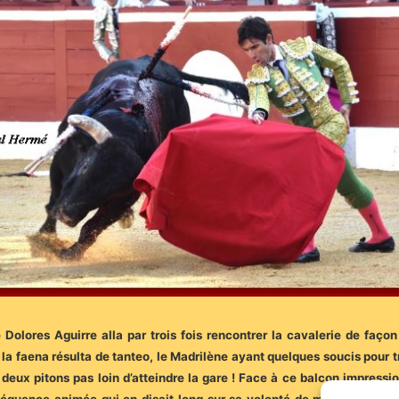
olores Aguirre alla par trois fois rencontrer la cavalerie de façon
a faena résulta de tanteo, le Madrilène ayant quelques soucis pour tr
 deux pitons pas loin d’atteindre la gare ! Face à ce balcon impressio
séquence animée qui en disait long sur sa volonté de marquer son pas