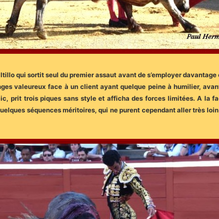
illo qui sortit seul du premier assaut avant de s’employer davantage en
nges valeureux face à un client ayant quelque peine à humilier, av
ic, prit trois piques sans style et afficha des forces limitées. A l
quelques séquences méritoires, qui ne purent cependant aller très loi