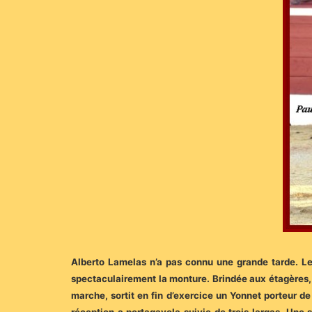
Alberto Lamelas n’a pas connu une grande tarde. Le D
spectaculairement la monture. Brindée aux étagères, l
marche, sortit en fin d’exercice un Yonnet porteur de
réception a portagayola suivie de trois largas. Une 