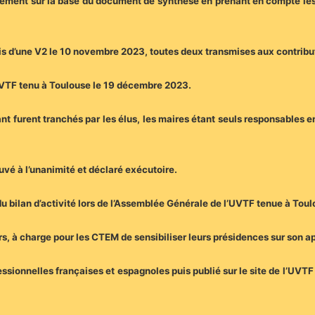
alement sur la base du document de synthèse en prenant en compte les
uis d’une V2 le 10 novembre 2023, toutes deux transmises aux contribu
’UVTF tenu à Toulouse le 19 décembre 2023.
t furent tranchés par les élus, les maires étant seuls responsables en 
uvé à l’unanimité et déclaré exécutoire.
 du bilan d’activité lors de l’Assemblée Générale de l’UVTF tenue à Tou
rs, à charge pour les CTEM de sensibiliser leurs présidences sur son a
sionnelles françaises et espagnoles puis publié sur le site de l’UVTF