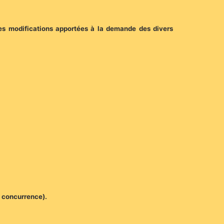
ales modifications apportées à la demande des divers
e concurrence).