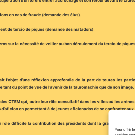
upération d’un torero entre l’accrochage et son retour devant le tau
ions en cas de fraude (demande des élus).
ent de tercio de piques (demande des matadors).
eros sur la nécessité de veiller au bon déroulement du tercio de piques 
ait l’objet d’une réflexion approfondie de la part de toutes les par
e tant du point de vue de l’avenir de la tauromachie que de son image.
 des CTEM qui, outre leur rôle consultatif dans les villes où les arène
s d’aficion en permettant à de jeunes aficionados de se confronter aux 
rôle difficile la contribution des présidents dont la grande majorité
Pour offrir 
cookies pour