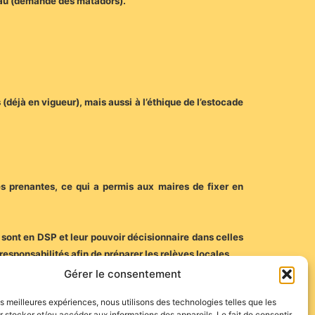
reau (demande des matadors).
(déjà en vigueur), mais aussi à l’éthique de l’estocade
ties prenantes, ce qui a permis aux maires de fixer en
s sont en DSP et leur pouvoir décisionnaire dans celles
responsabilités afin de préparer les relèves locales.
Gérer le consentement
 parvient à combiner l’exigence éthique et l’écoute du
les meilleures expériences, nous utilisons des technologies telles que les
 stocker et/ou accéder aux informations des appareils. Le fait de consentir