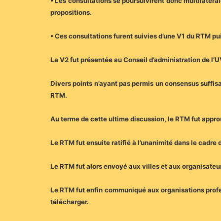
• Les consultations se poursuivirent donc multilatér
propositions.
• Ces consultations furent suivies d’une V1 du RTM p
La V2 fut présentée au Conseil d’administration de l
Divers points n’ayant pas permis un consensus suffisan
RTM.
Au terme de cette ultime discussion, le RTM fut appro
Le RTM fut ensuite ratifié à l’unanimité dans le cadre
Le RTM fut alors envoyé aux villes et aux organisateu
Le RTM fut enfin communiqué aux organisations profes
télécharger.