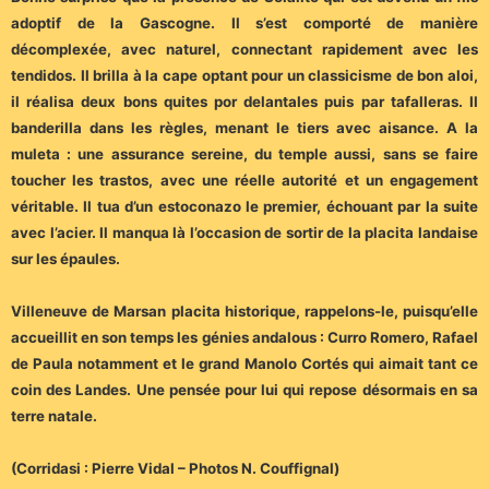
adoptif de la Gascogne. Il s’est comporté de manière
décomplexée, avec naturel, connectant rapidement avec les
tendidos. Il brilla à la cape optant pour un classicisme de bon aloi,
il réalisa deux bons quites por delantales puis par tafalleras. Il
banderilla dans les règles, menant le tiers avec aisance. A la
muleta : une assurance sereine, du temple aussi, sans se faire
toucher les trastos, avec une réelle autorité et un engagement
véritable. Il tua d’un estoconazo le premier, échouant par la suite
avec l’acier. Il manqua là l’occasion de sortir de la placita landaise
sur les épaules.
Villeneuve de Marsan placita historique, rappelons-le, puisqu’elle
accueillit en son temps les génies andalous : Curro Romero, Rafael
de Paula notamment et le grand Manolo Cortés qui aimait tant ce
coin des Landes. Une pensée pour lui qui repose désormais en sa
terre natale.
(Corridasi : Pierre Vidal – Photos N. Couffignal)