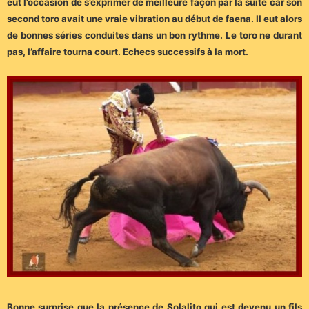
eut l’occasion de s’exprimer de meilleure façon par la suite car son
second toro avait une vraie vibration au début de faena. Il eut alors
de bonnes séries conduites dans un bon rythme. Le toro ne durant
pas, l’affaire tourna court. Echecs successifs à la mort.
Bonne surprise que la présence de Solalito qui est devenu un fils