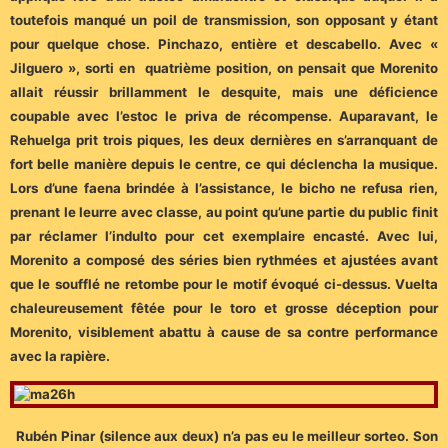
toutefois manqué un poil de transmission, son opposant y étant
pour quelque chose. Pinchazo, entière et descabello. Avec «
Jilguero », sorti en quatrième position, on pensait que Morenito
allait réussir brillamment le desquite, mais une déficience
coupable avec l’estoc le priva de récompense. Auparavant, le
Rehuelga prit trois piques, les deux dernières en s’arranquant de
fort belle manière depuis le centre, ce qui déclencha la musique.
Lors d’une faena brindée à l’assistance, le bicho ne refusa rien,
prenant le leurre avec classe, au point qu’une partie du public finit
par réclamer l’indulto pour cet exemplaire encasté. Avec lui,
Morenito a composé des séries bien rythmées et ajustées avant
que le soufflé ne retombe pour le motif évoqué ci-dessus. Vuelta
chaleureusement fêtée pour le toro et grosse déception pour
Morenito, visiblement abattu à cause de sa contre performance
avec la rapière.
Rubén Pinar (silence aux deux) n’a pas eu le meilleur sorteo. Son