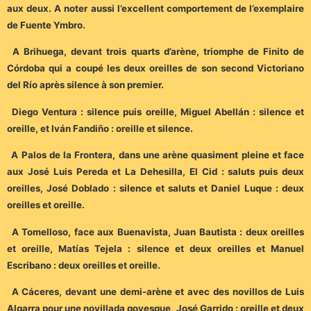
aux deux. A noter aussi l’excellent comportement de l’exemplaire
de Fuente Ymbro.
A Brihuega, devant trois quarts d’arène, triomphe de Finito de
Córdoba qui a coupé les deux oreilles de son second Victoriano
del Río après silence à son premier.
Diego Ventura : silence puis oreille, Miguel Abellán : silence et
oreille, et Iván Fandiño : oreille et silence.
A Palos de la Frontera, dans une arène quasiment pleine et face
aux José Luis Pereda et La Dehesilla, El Cid : saluts puis deux
oreilles, José Doblado : silence et saluts et Daniel Luque : deux
oreilles et oreille.
A Tomelloso, face aux Buenavista, Juan Bautista : deux oreilles
et oreille, Matías Tejela : silence et deux oreilles et Manuel
Escribano : deux oreilles et oreille.
A Cáceres, devant une demi-arène et avec des novillos de Luis
Algarra pour une novillada goyesque, José Garrido : oreille et deux