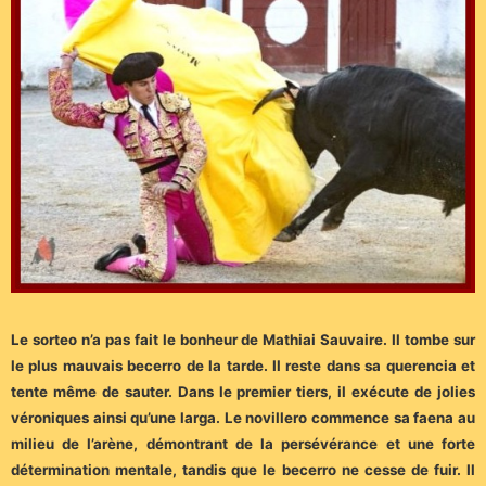
Le sorteo n’a pas fait le bonheur de Mathiai Sauvaire. Il tombe sur
le plus mauvais becerro de la tarde. Il reste dans sa querencia et
tente même de sauter. Dans le premier tiers, il exécute de jolies
véroniques ainsi qu’une larga. Le novillero commence sa faena au
milieu de l’arène, démontrant de la persévérance et une forte
détermination mentale, tandis que le becerro ne cesse de fuir. Il