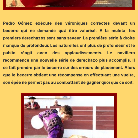
Pedro Gómez exécute des véroniques correctes devant un
becerro qui ne demande qu’à être valorisé. A la muleta, les
premiers derechazos sont sans saveur. La première série à droite
manque de profondeur. Les naturelles ont plus de profondeur et le
public réagit avec des applaudissements. Le novillero
recommence une nouvelle série de derechazo plus accomplis. Il
se fait prendre par le becerro sur des erreurs de placement. Alors
que le becerro obtient une récompense en effectuant une vuelta,
son épée ne permet pas au combattant de gagner quoi que ce soit.