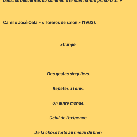
dans les obscurités où sommeille le mammifère primordial. »
Camilo José Cela –
« Toreros de salon » (1963).
Etrange.
Des gestes singuliers.
Répétés à l’envi.
Un autre monde.
Celui de l’exigence.
De la chose faite au mieux du bien.