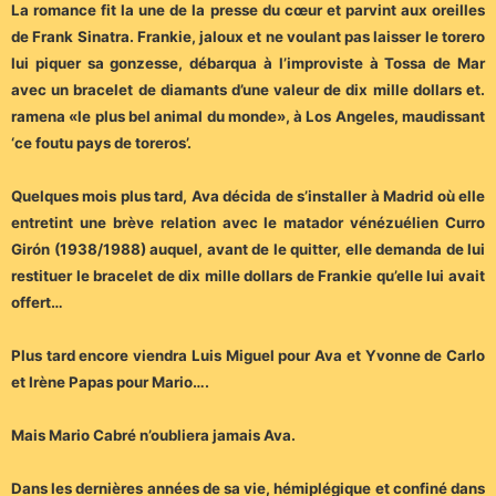
La romance fit la une de la presse du cœur et parvint aux oreilles
de Frank Sinatra. Frankie, jaloux et ne voulant pas laisser le torero
lui piquer sa gonzesse, débarqua à l’improviste à Tossa de Mar
avec un bracelet de diamants d’une valeur de dix mille dollars et.
ramena «le plus bel animal du monde», à Los Angeles, maudissant
‘ce foutu pays de toreros’.
Quelques mois plus tard, Ava décida de s’installer à Madrid où elle
entretint une brève relation avec le matador vénézuélien Curro
Girón (1938/1988) auquel, avant de le quitter, elle demanda de lui
restituer le bracelet de dix mille dollars de Frankie qu’elle lui avait
offert…
Plus tard encore viendra Luis Miguel pour Ava et Yvonne de Carlo
et Irène Papas pour Mario….
Mais Mario Cabré n’oubliera jamais Ava.
Dans les dernières années de sa vie, hémiplégique et confiné dans