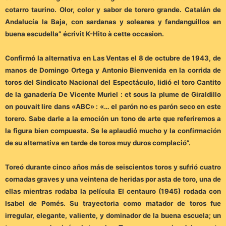
cotarro taurino. Olor, color y sabor de torero grande. Catalán de
Andalucía la Baja, con sardanas y soleares y fandanguillos en
buena escudella” écrivit K-Hito à cette occasion.
Confirmó la alternativa en Las Ventas el 8 de octubre de 1943, de
manos de Domingo Ortega y Antonio Bienvenida en la corrida de
toros del Sindicato Nacional del Espectáculo, lidió el toro Cantito
de la ganadería De Vicente Muriel : et sous la plume de Giraldillo
on pouvait lire dans «ABC» : «… el parón no es parón seco en este
torero. Sabe darle a la emoción un tono de arte que referiremos a
la figura bien compuesta. Se le aplaudió mucho y la confirmación
de su alternativa en tarde de toros muy duros complació”.
Toreó durante cinco años más de seiscientos toros y sufrió cuatro
cornadas graves y una veintena de heridas por asta de toro, una de
ellas mientras rodaba la película El centauro (1945) rodada con
Isabel de Pomés. Su trayectoria como matador de toros fue
irregular, elegante, valiente, y dominador de la buena escuela; un