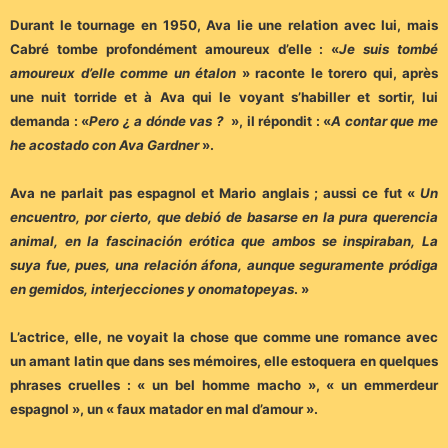
Durant le tournage en 1950, Ava lie une relation avec lui, mais
Cabré tombe profondément amoureux d’elle : «
Je suis tombé
amoureux d’elle comme un étalon
» raconte le torero qui, après
une nuit torride et à Ava qui le voyant s’habiller et sortir, lui
demanda : «
Pero ¿ a dónde vas ?
», il répondit : «
A contar que me
he acostado con Ava Gardner
».
Ava ne parlait pas espagnol et Mario anglais ; aussi ce fut «
Un
encuentro, por cierto, que debió de basarse en la pura querencia
animal, en la fascinación erótica que ambos se inspiraban, La
suya fue, pues, una relación áfona, aunque seguramente pródiga
en gemidos, interjecciones y onomatopeyas
. »
L’actrice, elle, ne voyait la chose que comme une romance avec
un amant latin que dans ses mémoires, elle estoquera en quelques
phrases cruelles : « un bel homme macho », « un emmerdeur
espagnol », un « faux matador en mal d’amour ».