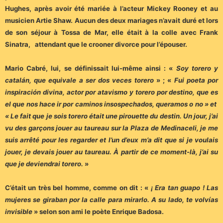
Hughes, après avoir été mariée à l’acteur Mickey Rooney et au
musicien Artie Shaw. Aucun des deux mariages n’avait duré et lors
de son séjour à Tossa de Mar, elle était à la colle avec Frank
Sinatra, attendant que le crooner divorce pour l’épouser.
Mario Cabré, lui, se définissait lui-même ainsi : «
Soy torero y
catalán, que equivale a ser dos veces torero
» ; «
Fui poeta por
inspiración divina, actor por atavismo y torero por destino, que es
el que nos hace ir por caminos insospechados, queramos o no » et
« Le fait que je sois torero était une pirouette du destin. Un jour, j’ai
vu des garçons jouer au taureau sur la Plaza de Medinaceli, je me
suis arrêté pour les regarder et l’un d’eux m’a dit que si je voulais
jouer, je devais jouer au taureau. À partir de ce moment-là, j’ai su
que je deviendrai torero.
»
C’était un très bel homme, comme on dit : «
¡ Era tan guapo ! Las
mujeres se giraban por la calle para mirarlo. A su lado, te volvías
invisible
» selon son ami le poète Enrique Badosa.