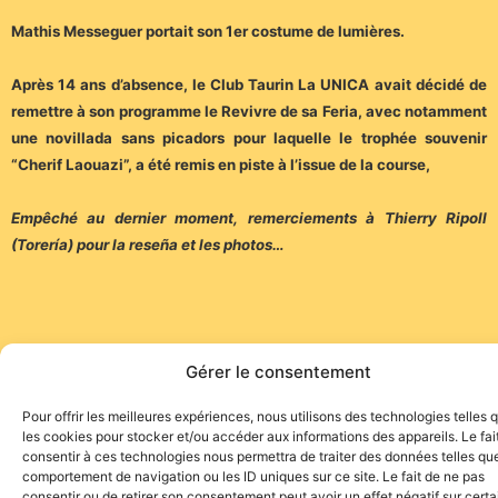
Mathis Messeguer portait son 1er costume de lumières.
Après 14 ans d’absence, le Club Taurin La UNICA avait décidé de
remettre à son programme le Revivre de sa Feria, avec notamment
une novillada sans picadors pour laquelle le trophée souvenir
“Cherif Laouazi”, a été remis en piste à l’issue de la course,
Empêché au dernier moment, remerciements à Thierry Ripoll
(Torería) pour la reseña et les photos…
Gérer le consentement
Site de l'association TOROFIESTA
Pour offrir les meilleures expériences, nous utilisons des technologies telles 
les cookies pour stocker et/ou accéder aux informations des appareils. Le fai
consentir à ces technologies nous permettra de traiter des données telles que
comportement de navigation ou les ID uniques sur ce site. Le fait de ne pas
consentir ou de retirer son consentement peut avoir un effet négatif sur cert