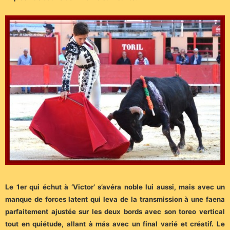
Le 1er qui échut à ‘Victor’ s’avéra noble lui aussi, mais avec un
manque de forces latent qui leva de la transmission à une faena
parfaitement ajustée sur les deux bords avec son toreo vertical
tout en quiétude, allant à más avec un final varié et créatif. Le