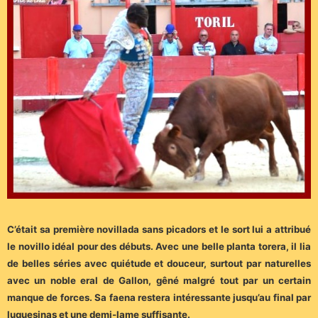
C’était sa première novillada sans picadors et le sort lui a attribué
le novillo idéal pour des débuts. Avec une belle planta torera, il lia
de belles séries avec quiétude et douceur, surtout par naturelles
avec un noble eral de Gallon, gêné malgré tout par un certain
manque de forces. Sa faena restera intéressante jusqu’au final par
luquesinas et une demi-lame suffisante.