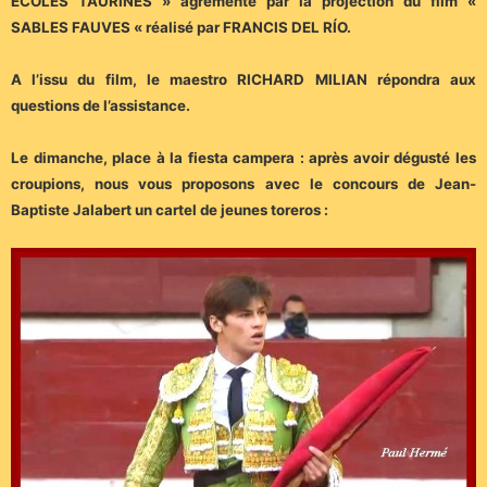
ÉCOLES TAURINES » agrémenté par la projection du film «
SABLES FAUVES « réalisé par FRANCIS DEL RÍO.
A l’issu du film, le maestro RICHARD MILIAN répondra aux
questions de l’assistance.
Le dimanche, place à la fiesta campera : après avoir dégusté les
croupions, nous vous proposons avec le concours de Jean-
Baptiste Jalabert un cartel de jeunes toreros :