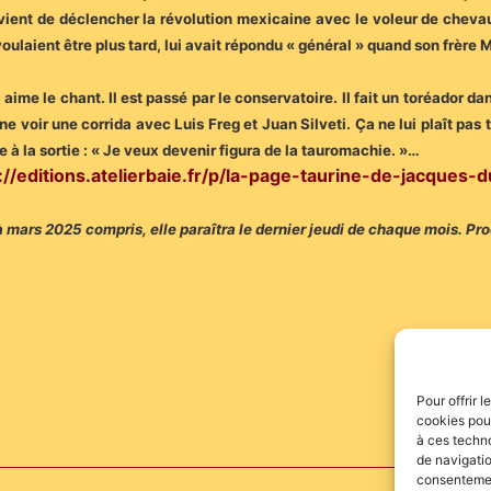
ent de déclencher la révolution mexicaine avec le voleur de chevaux P
oulaient être plus tard, lui avait répondu « général » quand son frère 
Il aime le chant. Il est passé par le conservatoire. Il fait un toréador
mène voir une corrida avec Luis Freg et Juan Silveti. Ça ne lui plaît pas t
 à la sortie : « Je veux devenir figura de la tauromachie. »…
://editions.atelierbaie.fr/p/la-page-taurine-de-jacques-
mars 2025 compris, elle paraîtra le dernier jeudi de chaque mois. Pro
Pour offrir 
cookies pour
à ces techn
de navigatio
consentement