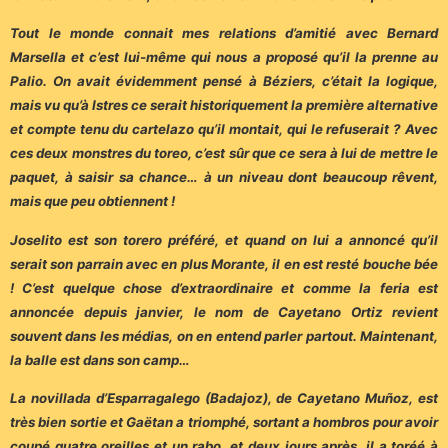
Tout le monde connait mes relations d’amitié avec Bernard
Marsella et c’est lui-même qui nous a proposé qu’il la prenne au
Palio. On avait évidemment pensé à Béziers, c’était la logique,
mais vu qu’à Istres ce serait historiquement la première alternative
et compte tenu du cartelazo qu’il montait, qui le refuserait ? Avec
ces deux monstres du toreo, c’est sûr que ce sera à lui de mettre le
paquet, à saisir sa chance… à un niveau dont beaucoup rêvent,
mais que peu obtiennent !
Joselito est son torero préféré, et quand on lui a annoncé qu’il
serait son parrain avec en plus Morante, il en est resté bouche bée
! C’est quelque chose d’extraordinaire et comme la feria est
annoncée depuis janvier, le nom de Cayetano Ortiz revient
souvent dans les médias, on en entend parler partout. Maintenant,
la balle est dans son camp…
La novillada d’Esparragalego (Badajoz), de Cayetano Muñoz, est
très bien sortie et Gaëtan a triomphé, sortant a hombros pour avoir
coupé quatre oreilles et un rabo, et deux jours après, il a toréé à