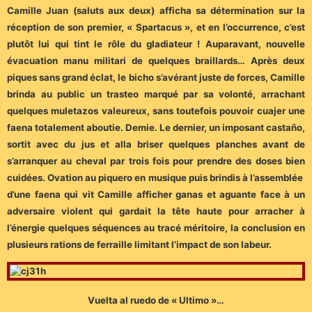
Camille Juan (saluts aux deux) afficha sa détermination sur la
réception de son premier, « Spartacus », et en l’occurrence, c’est
plutôt lui qui tint le rôle du gladiateur ! Auparavant, nouvelle
évacuation manu militari de quelques braillards… Après deux
piques sans grand éclat, le bicho s’avérant juste de forces, Camille
brinda au public un trasteo marqué par sa volonté, arrachant
quelques muletazos valeureux, sans toutefois pouvoir cuajer une
faena totalement aboutie. Demie. Le dernier, un imposant castaño,
sortit avec du jus et alla briser quelques planches avant de
s’arranquer au cheval par trois fois pour prendre des doses bien
cuidées. Ovation au piquero en musique puis brindis à l’assemblée
d’une faena qui vit Camille afficher ganas et aguante face à un
adversaire violent qui gardait la tête haute pour arracher à
l’énergie quelques séquences au tracé méritoire, la conclusion en
plusieurs rations de ferraille limitant l’impact de son labeur.
Vuelta al ruedo de « Ultimo »…