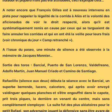
lidiador et piquero n’ont pas été attribuées, ceci explique cela…
A noter encore que François Gilles est à nouveau intervenu en
piste pour rappeler la légalité de la corrida à Alès et la volonté des
aficionados de voir le droit respecté, alors qu’il est
systématiquement remis en cause par ceux qui se targuaient de
faire annuler les corridas et qui en ont été la veille pour leurs frais
(voir chronique du jour « Camp retranché »).
A l’issue du paseo, une minute de silence a été observée à la
mémoire de Jacques Monnier…
Sortie des toros : Barcial, Puerto de San Lorenzo, Valdefresno,
Adolfo Martín, Juan Manuel Criado et Camino de Santiago.
Rafaelillo (silence aux deux) débuta la séance avec le Barcial, un
superbe berrendo, lucero, calcetero, qui après avoir envoyé
valdinguer quelques planches et s’être engouffré dans le capote,
prit trois piques, la dernière en venant du centre, mais sans
complètement s’employer. La suite fut des plus aléatoires pour le
petit Rafael, son adversaire jouant la défensive sans être avare de