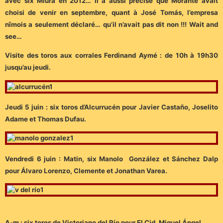
avec six Miura en 2012… Il a aussi précisé que Morante avait
choisi de venir en septembre, quant à José Tomás, l’empresa
nîmois a seulement déclaré… qu’il n’avait pas dit non !!! Wait and
see…
Visite des toros aux corrales Ferdinand Aymé : de 10h à 19h30
jusqu’au jeudi.
Jeudi 5 juin : six toros d’Alcurrucén pour Javier Castaño, Joselito
Adame et Thomas Dufau.
Vendredi 6 juin : Matin, six Manolo González et Sánchez Dalp
pour Álvaro Lorenzo, Clemente et Jonathan Varea.
A-m : six toros de Victoriano del Río pour El Cid, Miguel Ángel