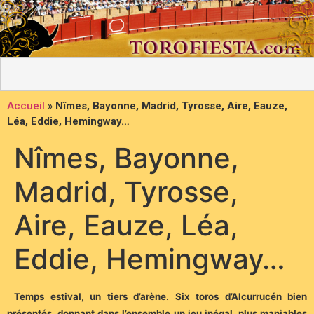
Accueil
»
Nîmes, Bayonne, Madrid, Tyrosse, Aire, Eauze,
Léa, Eddie, Hemingway…
Nîmes, Bayonne,
Madrid, Tyrosse,
Aire, Eauze, Léa,
Eddie, Hemingway…
Temps estival, un tiers d’arène. Six toros d’Alcurrucén bien
présentés, donnant dans l’ensemble un jeu inégal, plus maniables