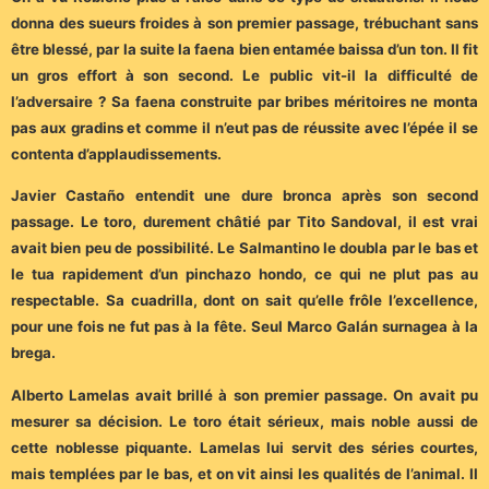
donna des sueurs froides à son premier passage, trébuchant sans
être blessé, par la suite la faena bien entamée baissa d’un ton. Il fit
un gros effort à son second. Le public vit-il la difficulté de
l’adversaire ? Sa faena construite par bribes méritoires ne monta
pas aux gradins et comme il n’eut pas de réussite avec l’épée il se
contenta d’applaudissements.
Javier Castaño entendit une dure bronca après son second
passage. Le toro, durement châtié par Tito Sandoval, il est vrai
avait bien peu de possibilité. Le Salmantino le doubla par le bas et
le tua rapidement d’un pinchazo hondo, ce qui ne plut pas au
respectable. Sa cuadrilla, dont on sait qu’elle frôle l’excellence,
pour une fois ne fut pas à la fête. Seul Marco Galán surnagea à la
brega.
Alberto Lamelas avait brillé à son premier passage. On avait pu
mesurer sa décision. Le toro était sérieux, mais noble aussi de
cette noblesse piquante. Lamelas lui servit des séries courtes,
mais templées par le bas, et on vit ainsi les qualités de l’animal. Il