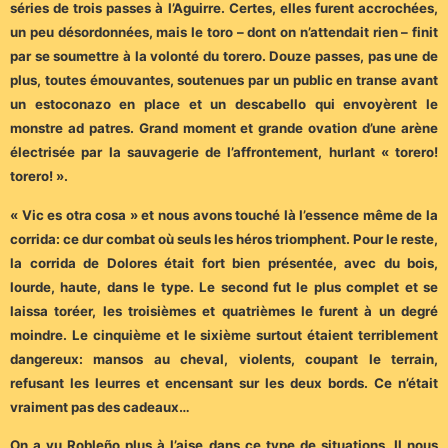
séries de trois passes à l’Aguirre. Certes, elles furent accrochées,
un peu désordonnées, mais le toro – dont on n’attendait rien – finit
par se soumettre à la volonté du torero. Douze passes, pas une de
plus, toutes émouvantes, soutenues par un public en transe avant
un estoconazo en place et un descabello qui envoyèrent le
monstre ad patres. Grand moment et grande ovation d’une arène
électrisée par la sauvagerie de l’affrontement, hurlant « torero!
torero! ».
« Vic es otra cosa » et nous avons touché là l’essence même de la
corrida: ce dur combat où seuls les héros triomphent. Pour le reste,
la corrida de Dolores était fort bien présentée, avec du bois,
lourde, haute, dans le type. Le second fut le plus complet et se
laissa toréer, les troisièmes et quatrièmes le furent à un degré
moindre. Le cinquième et le sixième surtout étaient terriblement
dangereux: mansos au cheval, violents, coupant le terrain,
refusant les leurres et encensant sur les deux bords. Ce n’était
vraiment pas des cadeaux…
On a vu Robleño plus à l’aise dans ce type de situations. Il nous