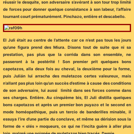
réussir le desquite, son adversaire s’avérant à son tour trop limité
de forces pour donner quelque consistance à son labeur, l’affaire
tournant court prématurément. Pinchazo, entière et descabello.
El Juli était au centre de l’attente car ce n’est pas tous les jours
qu’une figura prend des Miura. Disons tout de suite que ni sa
prestation, pas plus que la corrida dans son ensemble, ne
passeront à la postérité ! Son premier prit quelques bons
capotazos, alla deux fois au cheval, la deuxième pour la forme,
puis Julián lui arracha des muletazos certes valeureux, mais
n’allant pas plus loin qu’un succès d’estime à cause des conditions
de son adversaire, lui aussi limité dans ses forces comme dans
ses charges. Entière. Au cinquième bis, El Juli distilla quelques
bons capotazos et après un premier bon puyazo et le second en
mode homéopathique, puis un tercio de banderilles minable, il
essuya l’ire d’une partie du conclave, et même sa dérision sous la
forme de « olés » moqueurs, ce qui ne l’incita guère à aller plus
loin, malgré une poignée de muletazos bien tracés. Demie.