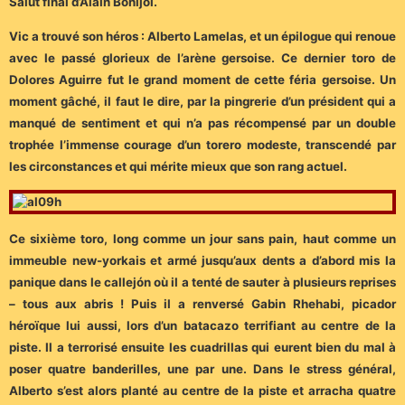
Salut final d’Alain Bonijol.
Vic a trouvé son héros : Alberto Lamelas, et un épilogue qui renoue
avec le passé glorieux de l’arène gersoise. Ce dernier toro de
Dolores Aguirre fut le grand moment de cette féria gersoise. Un
moment gâché, il faut le dire, par la pingrerie d’un président qui a
manqué de sentiment et qui n’a pas récompensé par un double
trophée l’immense courage d’un torero modeste, transcendé par
les circonstances et qui mérite mieux que son rang actuel.
Ce sixième toro, long comme un jour sans pain, haut comme un
immeuble new-yorkais et armé jusqu’aux dents a d’abord mis la
panique dans le callejón où il a tenté de sauter à plusieurs reprises
– tous aux abris ! Puis il a renversé Gabin Rhehabi, picador
héroïque lui aussi, lors d’un batacazo terrifiant au centre de la
piste. Il a terrorisé ensuite les cuadrillas qui eurent bien du mal à
poser quatre banderilles, une par une. Dans le stress général,
Alberto s’est alors planté au centre de la piste et arracha quatre