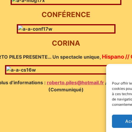
CONFÉRENCE
CORINA
Hispano // 
TO PILES PRESENTE… Un spectacle unique,
plus d’informations :
roberto.piles@hotmail.fr
// 06.03.15
Pour offrir 
cookies pour
(Communiqué)
à ces techn
de navigatio
consentement
Ac