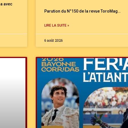
la avec
Parution du N°150 de la revue ToroMag…
LIRE LA SUITE »
6 août 2026